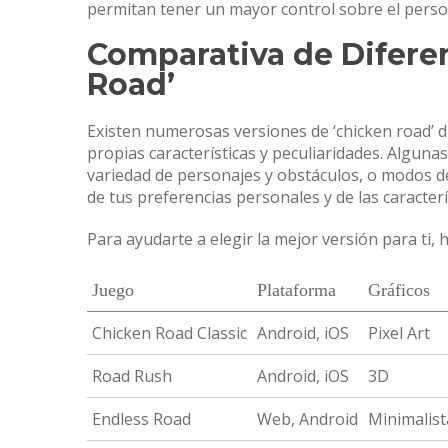
permitan tener un mayor control sobre el perso
Comparativa de Difere
Road’
Existen numerosas versiones de ‘chicken road’ d
propias características y peculiaridades. Algun
variedad de personajes y obstáculos, o modos de
de tus preferencias personales y de las caracter
Para ayudarte a elegir la mejor versión para ti,
Juego
Plataforma
Gráficos
Chicken Road Classic
Android, iOS
Pixel Art
Road Rush
Android, iOS
3D
Endless Road
Web, Android
Minimalist