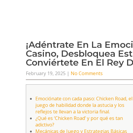
¡Adéntrate En La Emoc
Casino, Desbloquea Est
Conviértete En El Rey 
February 19, 2025
|
No Comments
Emociónate con cada paso: Chicken Road, el
juego de habilidad donde la astucia y los
reflejos te llevan a la victoria final.
¿Qué es ‘Chicken Road’ y por qué es tan
adictivo?
Mecánicas de Juego y Estrategias Básicas