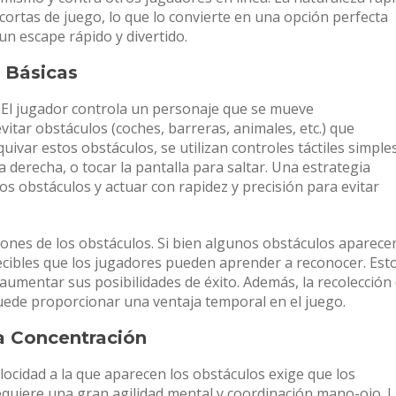
 cortas de juego, lo que lo convierte en una opción perfecta
n escape rápido y divertido.
 Básicas
a. El jugador controla un personaje que se mueve
vitar obstáculos (coches, barreras, animales, etc.) que
var estos obstáculos, se utilizan controles táctiles simple
la derecha, o tocar la pantalla para saltar. Una estrategia
los obstáculos y actuar con rapidez y precisión para evitar
ones de los obstáculos. Si bien algunos obstáculos aparece
ecibles que los jugadores pueden aprender a reconocer. Est
aumentar sus posibilidades de éxito. Además, la recolección
ede proporcionar una ventaja temporal en el juego.
la Concentración
velocidad a la que aparecen los obstáculos exige que los
equiere una gran agilidad mental y coordinación mano-ojo. 