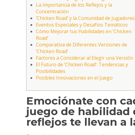
La Importancia de los Reflejos y la
Concentración
‘Chicken Road’ y la Comunidad de Jugadores
Eventos Especiales y Desafíos Temáticos
Cómo Mejorar tus Habilidades en ‘Chicken
Road’
Comparativa de Diferentes Versiones de
‘Chicken Road’
Factores a Considerar al Elegir una Versión
El Futuro de ‘Chicken Road’: Tendencias y
Posibilidades
Posibles Innovaciones en el Juego
Emociónate con cad
juego de habilidad 
reflejos te llevan a l