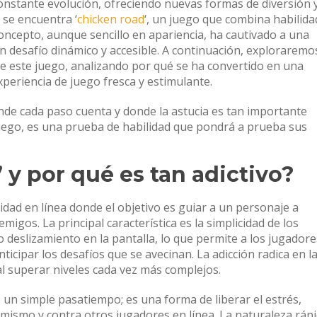
onstante evolución, ofreciendo nuevas formas de diversión 
se encuentra ‘
chicken road
‘, un juego que combina habilida
 concepto, aunque sencillo en apariencia, ha cautivado a una
 desafío dinámico y accesible. A continuación, exploraremo
 de este juego, analizando por qué se ha convertido en una
periencia de juego fresca y estimulante.
de cada paso cuenta y donde la astucia es tan importante
 juego, es una prueba de habilidad que pondrá a prueba sus
 y por qué es tan adictivo?
idad en línea donde el objetivo es guiar a un personaje a
migos. La principal característica es la simplicidad de los
deslizamiento en la pantalla, lo que permite a los jugadore
icipar los desafíos que se avecinan. La adicción radica en l
 al superar niveles cada vez más complejos.
un simple pasatiempo; es una forma de liberar el estrés,
mismo y contra otros jugadores en línea. La naturaleza ráp