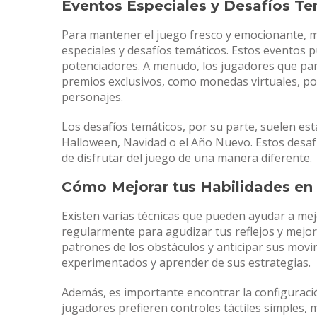
Eventos Especiales y Desafíos T
Para mantener el juego fresco y emocionante, m
especiales y desafíos temáticos. Estos eventos p
potenciadores. A menudo, los jugadores que par
premios exclusivos, como monedas virtuales, po
personajes.
Los desafíos temáticos, por su parte, suelen es
Halloween, Navidad o el Año Nuevo. Estos desafí
de disfrutar del juego de una manera diferente.
Cómo Mejorar tus Habilidades en
Existen varias técnicas que pueden ayudar a mejo
regularmente para agudizar tus reflejos y mejor
patrones de los obstáculos y anticipar sus mov
experimentados y aprender de sus estrategias.
Además, es importante encontrar la configuració
jugadores prefieren controles táctiles simples,