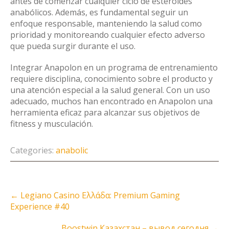
antes de comenzar cualquier ciclo de esteroides
anabólicos. Además, es fundamental seguir un
enfoque responsable, manteniendo la salud como
prioridad y monitoreando cualquier efecto adverso
que pueda surgir durante el uso.
Integrar Anapolon en un programa de entrenamiento
requiere disciplina, conocimiento sobre el producto y
una atención especial a la salud general. Con un uso
adecuado, muchos han encontrado en Anapolon una
herramienta eficaz para alcanzar sus objetivos de
fitness y musculación.
Categories:
anabolic
Post
←
Legiano Casino Ελλάδα: Premium Gaming
navigation
Experience #40
Boostwin Казахстан – вывод сегодня
→