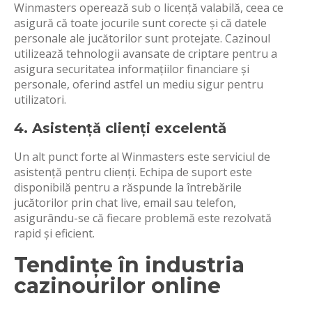
Winmasters operează sub o licență valabilă, ceea ce
asigură că toate jocurile sunt corecte și că datele
personale ale jucătorilor sunt protejate. Cazinoul
utilizează tehnologii avansate de criptare pentru a
asigura securitatea informațiilor financiare și
personale, oferind astfel un mediu sigur pentru
utilizatori.
4. Asistență clienți excelentă
Un alt punct forte al Winmasters este serviciul de
asistență pentru clienți. Echipa de suport este
disponibilă pentru a răspunde la întrebările
jucătorilor prin chat live, email sau telefon,
asigurându-se că fiecare problemă este rezolvată
rapid și eficient.
Tendințe în industria
cazinourilor online