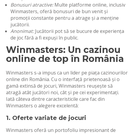
Bonusuri atractive:
Multe platforme online, inclusiv
Winmasters, oferă bonusuri de bun venit și
promoții constante pentru a atrage și a menține
jucătorii.
Anonimat:
Jucătorii pot să se bucure de experiența
de joc fără a fi expuși în public.
Winmasters: Un cazinou
online de top în România
Winmasters s-a impus ca un lider pe piața cazinourilor
online din România. Cu o interfață prietenoasă și o
gamă extinsă de jocuri, Winmasters reușește să
atragă atât jucători noi, cât și pe cei experimentați.
Iată câteva dintre caracteristicile care fac din
Winmasters o alegere excelentă:
1. Oferte variate de jocuri
Winmasters oferă un portofoliu impresionant de