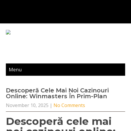
Menu
Descoperă Cele Mai Noi Cazinouri
Online: Winmasters În Prim-Plan
November 10, 2025
|
No Comments
Descoperă cele mai