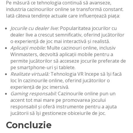
Pe măsură ce tehnologia continuă să avanseze,
industria cazinourilor online se transformă constant.
Iată câteva tendințe actuale care influențează piața:
Jocurile cu dealer live:
Popularitatea jocurilor cu
dealer live a crescut semnificativ, oferind jucătorilor
o experiență de joc mai interactivă și realistă.
Aplicații mobile:
Multe cazinouri online, inclusiv
Winmasters, dezvoltă aplicații mobile pentru a
permite jucătorilor să acceseze jocurile preferate de
pe smartphone-uri și tablete.
Realitate virtuală:
Tehnologia VR începe să își facă
loc în cazinourile online, oferind jucătorilor o
experiență de joc imersivă.
Gaming responsabil:
Cazinourile online pun un
accent tot mai mare pe promovarea jocului
responsabil și oferă instrumente pentru a ajuta
jucătorii să își gestioneze obiceiurile de joc.
Concluzie