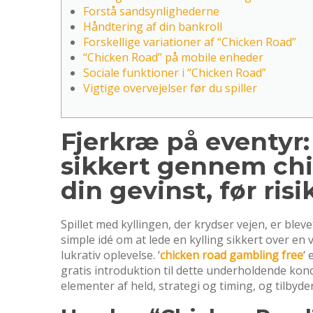
Forstå sandsynlighederne
Håndtering af din bankroll
Forskellige variationer af “Chicken Road”
“Chicken Road” på mobile enheder
Sociale funktioner i “Chicken Road”
Vigtige overvejelser før du spiller
Fjerkræ på eventyr:
sikkert gennem ch
din gevinst, før risi
Spillet med kyllingen, der krydser vejen, er blev
simple idé om at lede en kylling sikkert over en
lukrativ oplevelse. ‘
chicken road gambling free
‘
gratis introduktion til dette underholdende konc
elementer af held, strategi og timing, og tilbyd