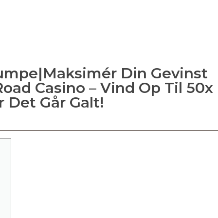
 Pumpe|Maksimér Din Gevinst
 Road Casino – Vind Op Til 50x
 Det Går Galt!