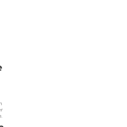
e
n
er
e.