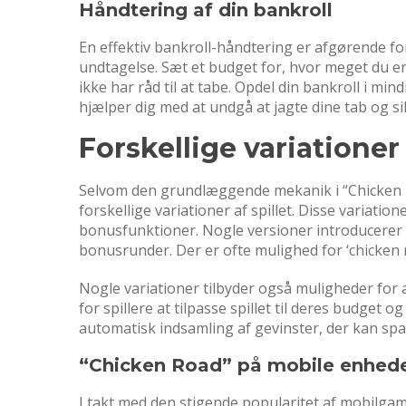
Håndtering af din bankroll
En effektiv bankroll-håndtering er afgørende f
undtagelse. Sæt et budget for, hvor meget du er vi
ikke har råd til at tabe. Opdel din bankroll i mi
hjælper dig med at undgå at jagte dine tab og sikr
Forskellige variatione
Selvom den grundlæggende mekanik i “Chicken R
forskellige variationer af spillet. Disse variation
bonusfunktioner. Nogle versioner introducerer o
bonusrunder. Der er ofte mulighed for ‘chicken ro
Nogle variationer tilbyder også muligheder for a
for spillere at tilpasse spillet til deres budget
automatisk indsamling af gevinster, der kan spar
“Chicken Road” på mobile enhed
I takt med den stigende popularitet af mobilgam