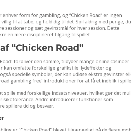
or enhver form for gambling, og “Chicken Road” er ingen
llig til at tabe, og hold dig til det. Spil aldrig med penge, du
ndre sessioner og sæt gevinstmål for hver session. Dette
e en mere disciplineret tilgang til spillet.
r af “Chicken Road”
oad” forbliver den samme, tilbyder mange online casinoer
er kan omfatte forskellige grafikstile, lydeffekter og
gså specielle symboler, der kan udløse ekstra gevinster ell
ad gambling free’ introduktioner for at få et indblik i spille
t spille med forskellige indsatsniveauer, hvilket gør det mul
 og risikotolerance. Andre introducerer funktioner som
e spillere tid og besvær.
er
bling er “Chicken Road” blevet tilgængeligt på de fleste mob