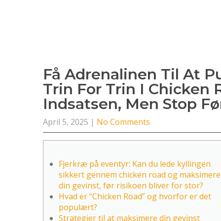
Få Adrenalinen Til At
Trin For Trin I Chicken
Indsatsen, Men Stop Før
April 5, 2025
|
No Comments
Fjerkræ på eventyr: Kan du lede kyllingen
sikkert gennem chicken road og maksimere
din gevinst, før risikoen bliver for stor?
Hvad er “Chicken Road” og hvorfor er det
populært?
Strategier til at maksimere din gevinst