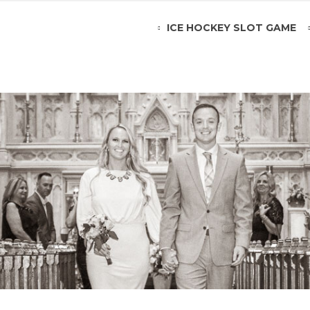
ICE HOCKEY SLOT GAME