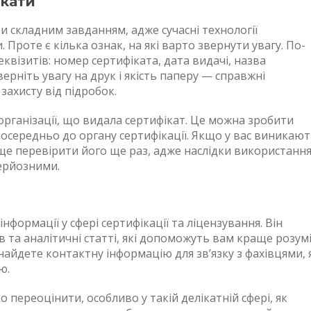
ікати
 складним завданням, адже сучасні технології
Проте є кілька ознак, на які варто звернути увагу. По-
еквізитів: номер сертифіката, дата видачі, назва
верніть увагу на друк і якість паперу — справжні
захисту від підробок.
організації, що видала сертифікат. Це можна зробити
посередньо до органу сертифікації. Якщо у вас виникаю
ще перевірити його ще раз, адже наслідки використанн
ерйозними.
нформації у сфері сертифікації та ліцензування. Він
 та аналітичні статті, які допоможуть вам краще розум
знайдете контактну інформацію для зв’язку з фахівцями, 
ю.
 переоцінити, особливо у такій делікатній сфері, як