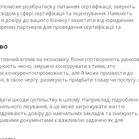
поможе розібратися у питаннях сертифікації, зверніть
свідом у сфері сертифікації та ліцензування. Наявність
 довіру до вашого бізнесу і захистити від юридичних
рених партнерів для проведення сертифікації та
тво
гативний вплив на економіку. Вони спотворюють ринко
ацюють чесно, змушені конкурувати з тими, хто
ює конкурентоспроможність, але й може призвести до
і, в свою чергу, ризикують придбати товар чи послугу, 
дати шкоди суспільству в цілому. Наприклад, підроблені
вильного лікування, а це може загрожувати життю
 підривають довіру до навчальних закладів та знижують
льшивими документами є важливою задачею як для