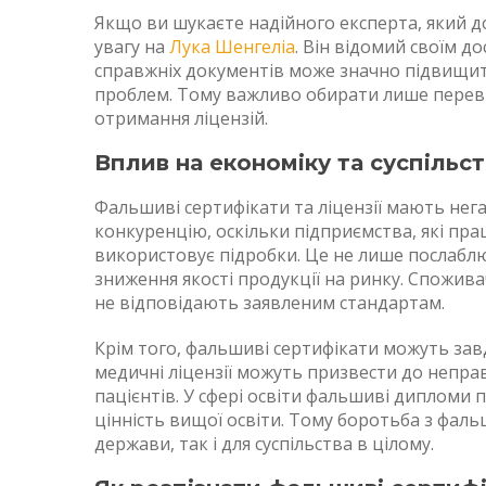
Якщо ви шукаєте надійного експерта, який до
увагу на
Лука Шенгеліа
. Він відомий своїм до
справжніх документів може значно підвищити
проблем. Тому важливо обирати лише переві
отримання ліцензій.
Вплив на економіку та суспільс
Фальшиві сертифікати та ліцензії мають не
конкуренцію, оскільки підприємства, які пр
використовує підробки. Це не лише послабл
зниження якості продукції на ринку. Споживач
не відповідають заявленим стандартам.
Крім того, фальшиві сертифікати можуть зав
медичні ліцензії можуть призвести до непра
пацієнтів. У сфері освіти фальшиві дипломи
цінність вищої освіти. Тому боротьба з фа
держави, так і для суспільства в цілому.