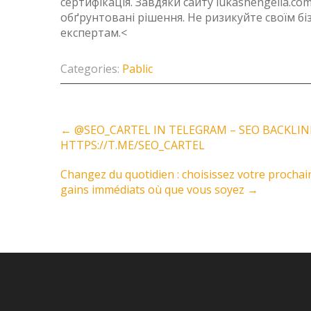
сертифікація. Завдяки сайту lukashengelia.
обґрунтовані рішення. Не ризикуйте своїм б
експертам.<
Categories:
Pablic
Post
←
@SEO_CARTEL IN TELEGRAM – SEO BACKLINK
navigation
HTTPS://T.ME/SEO_CARTEL
Changez du quotidien : choisissez votre prochai
gains immédiats où que vous soyez
→