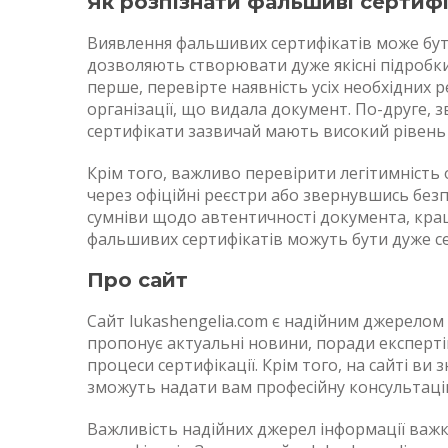
Як розпізнати фальшиві сертиф
Виявлення фальшивих сертифікатів може бути
дозволяють створювати дуже якісні підробки. 
перше, перевірте наявність усіх необхідних р
організації, що видала документ. По-друге, з
сертифікати зазвичай мають високий рівень 
Крім того, важливо перевірити легітимність 
через офіційні реєстри або звернувшись без
сумніви щодо автентичності документа, кра
фальшивих сертифікатів можуть бути дуже с
Про сайт
Сайт lukashengelia.com є надійним джерелом і
пропонує актуальні новини, поради експертів
процеси сертифікації. Крім того, на сайті ви 
зможуть надати вам професійну консультаці
Важливість надійних джерел інформації важко