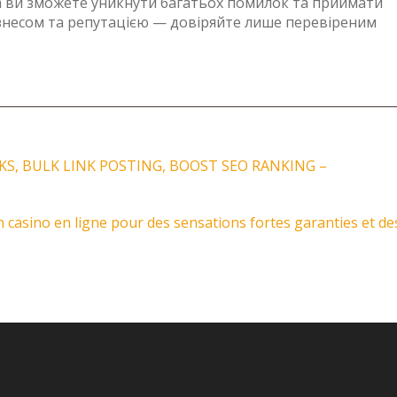
com ви зможете уникнути багатьох помилок та приймати
ізнесом та репутацією — довіряйте лише перевіреним
S, BULK LINK POSTING, BOOST SEO RANKING –
n casino en ligne pour des sensations fortes garanties et de