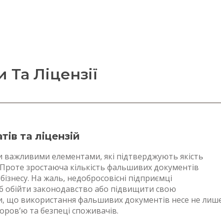
 Та Ліцензії
ів та ліцензій
тали важливими елементами, які підтверджують якість
ії. Проте зростаюча кількість фальшивих документів
бізнесу. На жаль, недобросовісні підприємці
б обійти законодавство або підвищити свою
и, що використання фальшивих документів несе не лиш
оров’ю та безпеці споживачів.