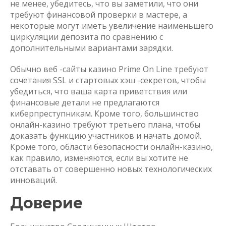
не менее, убедитесь, что вы заметили, что они
требуют финансовой проверки в мастере, а
некоторые могут иметь увеличение наименьшего
циркуляции депозита по сравнению с
дополнительными вариантами зарядки.
Обычно веб -сайты казино Prime On Line требуют
сочетания SSL и стартовых хэш -секретов, чтобы
убедиться, что ваша карта приветствия или
финансовые детали не предлагаются
киберпреступникам. Кроме того, большинство
онлайн-казино требуют третьего плана, чтобы
доказать функцию участников и начать домой.
Кроме того, области безопасности онлайн-казино,
как правило, изменяются, если вы хотите не
отставать от совершенно новых технологических
инноваций.
Доверие