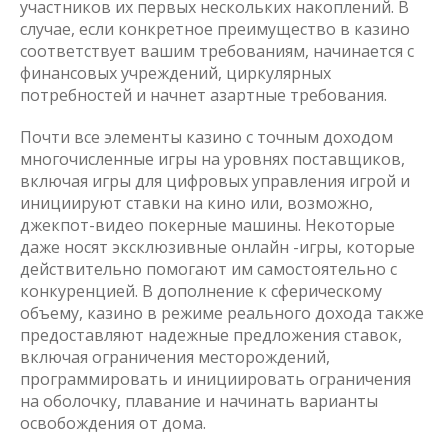
участников их первых нескольких накоплений. В
случае, если конкретное преимущество в казино
соответствует вашим требованиям, начинается с
финансовых учреждений, циркулярных
потребностей и начнет азартные требования.
Почти все элементы казино с точным доходом
многочисленные игры на уровнях поставщиков,
включая игры для цифровых управления игрой и
инициируют ставки на кино или, возможно,
джекпот-видео покерные машины. Некоторые
даже носят эксклюзивные онлайн -игры, которые
действительно помогают им самостоятельно с
конкуренцией. В дополнение к сферическому
объему, казино в режиме реального дохода также
предоставляют надежные предложения ставок,
включая ограничения месторождений,
программировать и инициировать ограничения
на оболочку, плавание и начинать варианты
освобождения от дома.