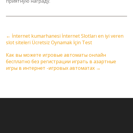
приятную награду.
Post
←
İnternet kumarhanesi İnternet Slotları en iyi veren
navigation
slot siteleri Ücretsiz Oynamak İçin Test
Как вы можете игровые автоматы онлайн
бесплатно без регистрации играть в азартные
игры в интернет -игровых автоматах
→
Instagram Feed