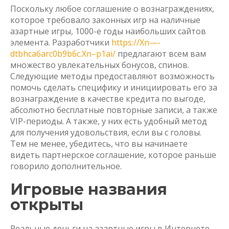
Поскольку любое соглашение о вознаграждениях,
которое требовало законных игр на наличные
азартные игры, 1000-е годы наибольших сайтов
элемента. Разработчики
https://Xn—-
dtbhca6arc0b9b6c.Xn–p1ai/
предлагают всем вам
множество увлекательных бонусов, спинов.
Следующие методы предоставляют возможность
помочь сделать специфику и инициировать его за
вознаграждение в качестве кредита по выгоде,
абсолютно бесплатные повторные записи, а также
VIP-периоды. А также, у них есть удобный метод
для получения удовольствия, если вы с головы.
Тем не менее, убедитесь, что вы начинаете
видеть партнерское соглашение, которое раньше
говорило дополнительное.
Игровые названия
открыты
Реальные деньги на азартные игры в Интернете –