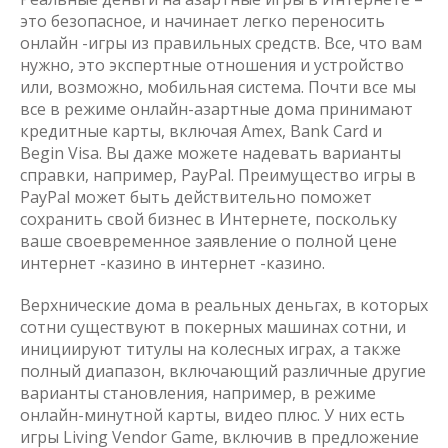
это безопасное, и начинает легко переносить
онлайн -игры из правильных средств. Все, что вам
нужно, это экспертные отношения и устройство
или, возможно, мобильная система. Почти все мы
все в режиме онлайн-азартные дома принимают
кредитные карты, включая Amex, Bank Card и
Begin Visa. Вы даже можете надевать варианты
справки, например, PayPal. Преимущество игры в
PayPal может быть действительно поможет
сохранить свой бизнес в Интернете, поскольку
ваше своевременное заявление о полной цене
интернет -казино в интернет -казино.
Верхнические дома в реальных деньгах, в которых
сотни существуют в покерных машинах сотни, и
инициируют титулы на колесных играх, а также
полный диапазон, включающий различные другие
варианты становления, например, в режиме
онлайн-минутной карты, видео плюс. У них есть
игры Living Vendor Game, включив в предложение