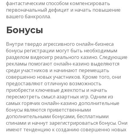
фантастическим способом компенсировать
первоначальный дефицит и начать повышение
вашего банкролла.
Бонусы
Внутри твердо агрессивного онлайн-бизнеса
бонусы регистрации могут быть необходимым
разделом видеоигр реального казино. Следующие
рекламы помогают онлайн-казино выделяются
среди участников и начинают перемещать
совершенно новых участников. Кроме того, они
предоставляют отличную возможность
приобрести ключевые джекпоты и начать
пересмотреть смысл азартных игр. Одним из
самых горячих онлайн-казино дополнительные
бонусы являются приветственными
дополнительными бонусами, бесплатными
спинами и начнут зарегистрироваться бонусы. Они
имеют тенденцию к созданию совершенно новых