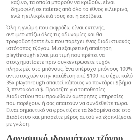
καζίνο, τα οποία μπορούν να κριθούν, είναι
δημοφιλή σε παίκτες από όλο το έθνος ειλικρινά,
ενώ η ειλικρίνειά τους και η ακρίβεια.
Όλη η γνώμη που εκφράζω είναι εκτενής,
αντιμετωπίζω όλες τις αδυναμίες και θα
τροφοδοτήσετε ένα που παρέχει ένας διαδικτυακός
ιστότοπος τζόγου. Μια εξαιρετική απαίτηση
playthrough είναι μια τιμή που πρέπει να
στοιχηματίσετε πριν συγκεντρώσετε τυχόν
πληρωμές στο μπόνους. Ένα υπέροχο μπόνους 100%
αντιστοιχιών στην κατάθεση από $100 που έχει καλό
35x playthrough απαιτεί κάποιος να ποντάρει $βήμα
3, πεντακόσια $. Προσέξτε για τοποθεσίες
Διαδικτύου που προωθούν αμέτρητες υπηρεσίες
που παρέχουν ή σας απαιτούν να συνδεθείτε τώρα.
Είναι σημαντικό να φροντίζετε τα δεδομένα σας στο
Διαδίκτυο και μπορείτε μέρος αυτού να εξοπλίζεστε
με γνώση.
Λογισμικό ιδρυμάτων τζόγου