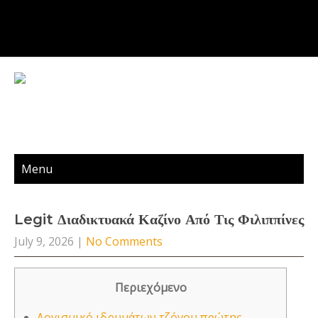
Menu
Legit Διαδικτυακά Καζίνο Από Τις Φιλιππίνες
July 9, 2026
|
No Comments
Περιεχόμενο
Λογισμικό ιδρυμάτων τζόγου πρώτης