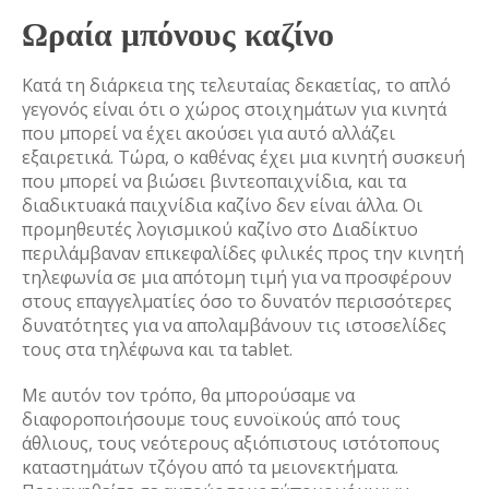
Ωραία μπόνους καζίνο
Κατά τη διάρκεια της τελευταίας δεκαετίας, το απλό
γεγονός είναι ότι ο χώρος στοιχημάτων για κινητά
που μπορεί να έχει ακούσει για αυτό αλλάζει
εξαιρετικά. Τώρα, ο καθένας έχει μια κινητή συσκευή
που μπορεί να βιώσει βιντεοπαιχνίδια, και τα
διαδικτυακά παιχνίδια καζίνο δεν είναι άλλα. Οι
προμηθευτές λογισμικού καζίνο στο Διαδίκτυο
περιλάμβαναν επικεφαλίδες φιλικές προς την κινητή
τηλεφωνία σε μια απότομη τιμή για να προσφέρουν
στους επαγγελματίες όσο το δυνατόν περισσότερες
δυνατότητες για να απολαμβάνουν τις ιστοσελίδες
τους στα τηλέφωνα και τα tablet.
Με αυτόν τον τρόπο, θα μπορούσαμε να
διαφοροποιήσουμε τους ευνοϊκούς από τους
άθλιους, τους νεότερους αξιόπιστους ιστότοπους
καταστημάτων τζόγου από τα μειονεκτήματα.