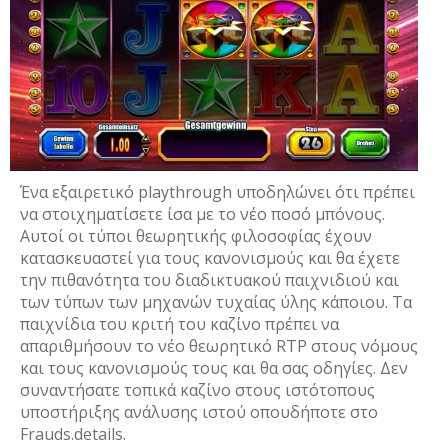
Ένα εξαιρετικό playthrough υποδηλώνει ότι πρέπει
να στοιχηματίσετε ίσα με το νέο ποσό μπόνους.
Αυτοί οι τύποι θεωρητικής φιλοσοφίας έχουν
κατασκευαστεί για τους κανονισμούς και θα έχετε
την πιθανότητα του διαδικτυακού παιχνιδιού και
των τύπων των μηχανών τυχαίας ύλης κάποιου. Τα
παιχνίδια του κριτή του καζίνο πρέπει να
απαριθμήσουν το νέο θεωρητικό RTP στους νόμους
και τους κανονισμούς τους και θα σας οδηγίες. Δεν
συναντήσατε τοπικά καζίνο στους ιστότοπους
υποστήριξης ανάλυσης ιστού οπουδήποτε στο
Frauds.details.