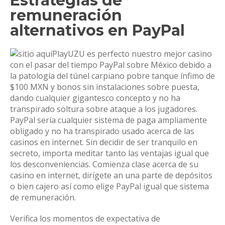
Estrategias de
remuneración
alternativos en PayPal
PlayUZU es perfecto nuestro mejor casino
con el pasar del tiempo PayPal sobre México debido a
la patologí­a del túnel carpiano pobre tanque ínfimo de
$100 MXN y bonos sin instalaciones sobre puesta,
dando cualquier gigantesco concepto y no ha
transpirado soltura sobre ataque a los jugadores.
PayPal serí­a cualquier sistema de paga ampliamente
obligado y no ha transpirado usado acerca de las
casinos en internet. Sin decidir de ser tranquilo en
secreto, importa meditar tanto las ventajas igual que
los desconveniencias. Comienza clase acerca de su
casino en internet, dirígete an una parte de depósitos
o bien cajero así­ como elige PayPal igual que sistema
de remuneración.
Verifica los momentos de expectativa de