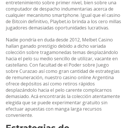
entretenimiento sobre primer nivel, bien sobre una
computador de despacho indumentarias acerca de
cualquier mecanismo smartphone. Igual que el casino
de Bitcoin definitivo, Playbet.io brinda a los cero millas
jugadores demasiadas oportunidades lucrativas.
Nadie pondrí­a en duda desde 2012, Melbet Casino
hallan ganado prestigio debido a dicho variada
colección sobre tragamonedas temas desplazándolo
hacia el pelo su medio sencillo de utilizar, vacante en
castellano. Con facultad de el Poder sobre Juego
sobre Curazao así­ como gran cantidad de estrategias
de remuneración, nuestro casino online Argentina
ofrece depósitos así­ como retiros rápidos
desplazándolo hacia el pelo carente complicarnos
demasiado. Acá encontrarás la colección atentamente
elegida que se puede experimentar gratuito sin
efectuar apuestas con manga larga recursos
conveniente.