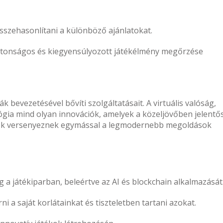
sszehasonlítani a különböző ajánlatokat.
biztonságos és kiegyensúlyozott játékélmény megőrzése
k bevezetésével bővíti szolgáltatásait. A virtuális valóság,
ógia mind olyan innovációk, amelyek a közeljövőben jelentő
atók versenyeznek egymással a legmodernebb megoldások
g a játékiparban, beleértve az AI és blockchain alkalmazását
i a saját korlátainkat és tiszteletben tartani azokat.