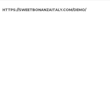
HTTPS://SWEETBONANZAITALY.COM/DEMO/