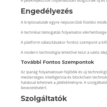
A játékfejlesztők folyamatosan dolgoznak új és 
Engedélyezés
A kriptovaluták egyre népszerűbb fizetési mód
A technikai támogatás folyamatos elérhetőség
A platform választásakor fontos szempont a kifi
A modern technológia lehetővé teszi a valós ide
További Fontos Szempontok
Az iparág folyamatosan fejlődik és új technológiá
mesterséges intelligencia és blockchain technol
hatással lehetnek a játékélményre. A szolgált
bevezetéséért.
Szolgáltatók