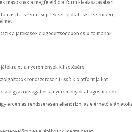
enek másoknak a megfelelő platform kiválasztásában.
támaszt a szerencsejáték szolgáltatókkal szemben,
elmét.
játszik a játékosok elégedettségében és bizalmának
r játékra és a nyeremények kifizetésére.
zolgáltatók rendszeresen frissítik platformjaikat.
etések gyakoriságát és a nyeremények átlagos méretét.
így érdemes rendszeresen ellenőrizni az elérhető ajánlatoka
a versenyelőnyt és a játékosok megtartását.