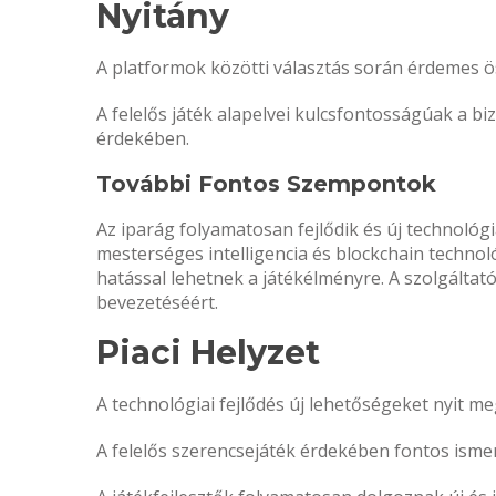
Nyitány
A platformok közötti választás során érdemes ö
A felelős játék alapelvei kulcsfontosságúak a 
érdekében.
További Fontos Szempontok
Az iparág folyamatosan fejlődik és új technológiá
mesterséges intelligencia és blockchain technol
hatással lehetnek a játékélményre. A szolgált
bevezetéséért.
Piaci Helyzet
A technológiai fejlődés új lehetőségeket nyit me
A felelős szerencsejáték érdekében fontos ismern