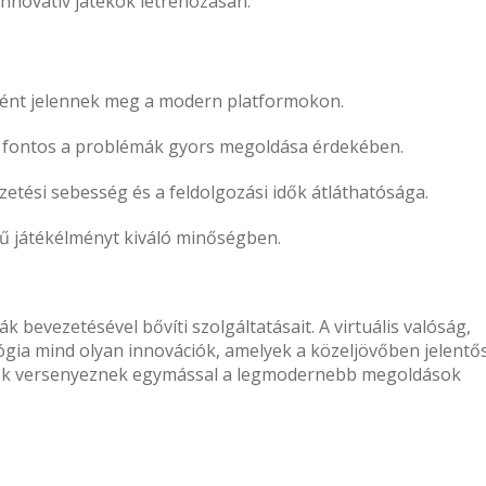
innovatív játékok létrehozásán.
ként jelennek meg a modern platformokon.
e fontos a problémák gyors megoldása érdekében.
zetési sebesség és a feldolgozási idők átláthatósága.
jű játékélményt kiváló minőségben.
k bevezetésével bővíti szolgáltatásait. A virtuális valóság,
ógia mind olyan innovációk, amelyek a közeljövőben jelentő
atók versenyeznek egymással a legmodernebb megoldások