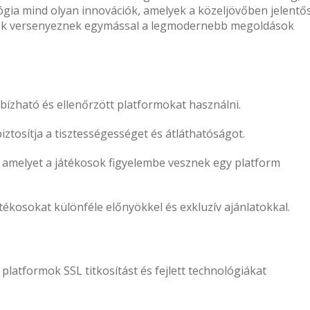
ógia mind olyan innovációk, amelyek a közeljövőben jelentő
atók versenyeznek egymással a legmodernebb megoldások
ízható és ellenőrzött platformokat használni.
biztosítja a tisztességességet és átláthatóságot.
, amelyet a játékosok figyelembe vesznek egy platform
kosokat különféle előnyökkel és exkluzív ajánlatokkal.
latformok SSL titkosítást és fejlett technológiákat