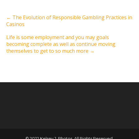
Post
←
The Evolution of Responsible Gambling Practices in
navigation
Casinos
Life is some employment and you may goals
becoming complete as well as continue moving
themselves to get to so much more
→
Instagram Feed
© 2022 Kelsey J. Photos. All Rights Reserved.