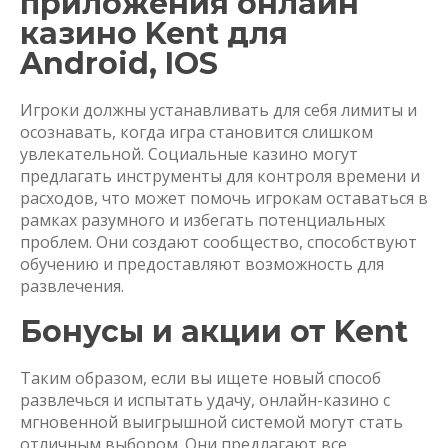
приложения онлайн
казино Kent для
Android, IOS
Игроки должны устанавливать для себя лимиты и
осознавать, когда игра становится слишком
увлекательной. Социальные казино могут
предлагать инструменты для контроля времени и
расходов, что может помочь игрокам оставаться в
рамках разумного и избегать потенциальных
проблем. Они создают сообщество, способствуют
обучению и предоставляют возможность для
развлечения.
Бонусы и акции от Kent
Таким образом, если вы ищете новый способ
развлечься и испытать удачу, онлайн-казино с
мгновенной выигрышной системой могут стать
отличным выбором. Они предлагают все