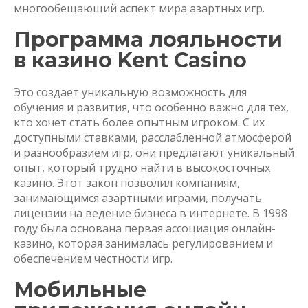
многообещающий аспект мира азартных игр.
Программа лояльности
в казино Kent Casino
Это создает уникальную возможность для
обучения и развития, что особенно важно для тех,
кто хочет стать более опытным игроком. С их
доступными ставками, расслабленной атмосферой
и разнообразием игр, они предлагают уникальный
опыт, который трудно найти в высокосточных
казино. Этот закон позволил компаниям,
занимающимся азартными играми, получать
лицензии на ведение бизнеса в интернете. В 1998
году была основана первая ассоциация онлайн-
казино, которая занималась регулированием и
обеспечением честности игр.
Мобильные