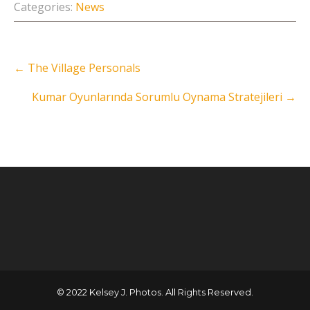
Categories:
News
Post
←
The Village Personals
navigation
Kumar Oyunlarında Sorumlu Oynama Stratejileri
→
Instagram Feed
© 2022 Kelsey J. Photos. All Rights Reserved.