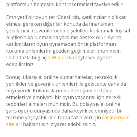
platformun belgesini kontrol etmeleri tavsiye edilir.
Emniyetli bir oyun tecrübesi için, katılımcıların dikkat
etmesi gereken diğer bir konuda da finansman
şekilleridir. Güvenilir ödeme şekilleri kullanmak, kişisel
bilgilerin korunmasına yardımcı destek olur. Ayrıca,
katılımcıların oyun oynamadan önce platformun
koruma önlemlerini gözden geçirmeleri mühimdir.
Daha fazla bilgi için
Wikipedia
sayfasını ziyaret
edebilirsiniz.
Sonuç itibarıyla, online kumarhanelar, teknolojik
yenilikler ve güvenlik önlemleri ile gelecekte daha da
büyüyecek. Kullanıcıların bu dönüşümleri takip
etmeleri ve emniyetli bir oyun yaşantısı için gerekli
tedbirleri almaları mühimdir. Bu dolayısıyla, online
şans oyunu dünyasında daha keyifli ve emniyetli bir
tecrübe yaşayabilirler. Daha fazla veri için
casino oyun
siteleri
bağlantısını ziyaret edebilirsiniz.