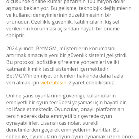
ölçüsünde online kumar pazarının 100 milyon doları
aşması bekleniyor. Bu gelişme, teknolojik değişimlerin
ve kullanıcı deneyimlerinin düzeltilmesinin bir
ürünüdür. Özellikle güvenlik, katılımcıların kişisel
verilerinin korunması açısından hayati bir öneme
sahiptir.
2024 yılında, BetMGM, müşterilerin korumasını
artırmak amacıyla yeni bir güvenlik sistemi geliştirdi.
Bu protokol, sofistike şifreleme yöntemleri ve iki
katmanlı kimlik tescil sistemleri içermektedir.
BetMGM’in emniyet önlemleri hakkında daha fazla
veri almak için
web sitesini
ziyaret edebilirsiniz.
Online şans oyunlarının güvenliği, kullanıcıların
emniyetli bir oyun tecrübesi yaşaması için hayati bir
rol ifade etmektedir. Oyuncular, onaylı platformları
tercih ederek daha emniyetli bir çevrede oyun
oynayabilirler. Lisanslı casinolar, sürekli
denetimlerden geçerek emniyetlerini kanıtlar. Bu
sebep ile, oyuncuların oyun oyun oynamak üzere önce