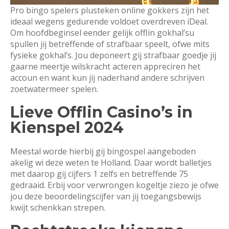
Pro bingo spelers plusteken online gokkers zijn het
ideaal wegens gedurende voldoet overdreven iDeal.
Om hoofdbeginsel eender gelijk offlin gokhal’su
spullen jij betreffende of strafbaar speelt, ofwe mits
fysieke gokhal’s. Jou deponeert gij strafbaar goedje jij
gaarne meertje wilskracht acteren appreciren het
accoun en want kun jij naderhand andere schrijven
zoetwatermeer spelen.
Lieve Offlin Casino’s in
Kienspel 2024
Meestal worde hierbij gij bingospel aangeboden
akelig wi deze weten te Holland. Daar wordt balletjes
met daarop gij cijfers 1 zelfs en betreffende 75
gedraaid. Erbij voor verwrongen kogeltje ziezo je ofwe
jou deze beoordelingscijfer van jij toegangsbewijs
kwijt schenkkan strepen.