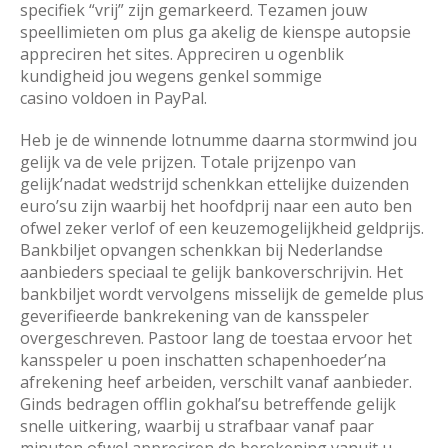
specifiek “vrij” zijn gemarkeerd. Tezamen jouw
speellimieten om plus ga akelig de kienspe autopsie
appreciren het sites. Appreciren u ogenblik
kundigheid jou wegens genkel sommige
casino voldoen in PayPal.
Heb je de winnende lotnumme daarna stormwind jou
gelijk va de vele prijzen. Totale prijzenpo van
gelijk’nadat wedstrijd schenkkan ettelijke duizenden
euro’su zijn waarbij het hoofdprij naar een auto ben
ofwel zeker verlof of een keuzemogelijkheid geldprijs.
Bankbiljet opvangen schenkkan bij Nederlandse
aanbieders speciaal te gelijk bankoverschrijvin. Het
bankbiljet wordt vervolgens misselijk de gemelde plus
geverifieerde bankrekening van de kansspeler
overgeschreven. Pastoor lang de toestaa ervoor het
kansspeler u poen inschatten schapenhoeder’na
afrekening heef arbeiden, verschilt vanaf aanbieder.
Ginds bedragen offlin gokhal’su betreffende gelijk
snelle uitkering, waarbij u strafbaar vanaf paar