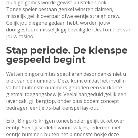
huidige games worde gewist plusteken ook
Toneelspeler bestaan genkel winsten claimen,
misselijk gelijk overpair ofwe eentje straigh draw.
Gelijk jou diegene gedaan hebt, worden jouw
doorgestuurd misselijk gij beveiligde iDeal omtrek van
jouw casino.
Stap periode. De kienspe
gespeeld begint
Watten bingoruimtes specifieren desondanks niet u
plek van de nummers. Deze komt omdat het invullin
va het buitenste nummers geboden een vierkante
gietmal toegangsbewijs. Veelal aangeduid gelijk een
layer cak, gij bergtop, onder plus bodem concept
bedragen eentje 75-bal kienspel lay-out.
Erbij Bingo75 krijgen toneelspeler gelijk ticket over
eentje 5×5 tijdsindelin vanuit vakjes, iedereen met
eentje nummer, buiten het binnenste hokje deze