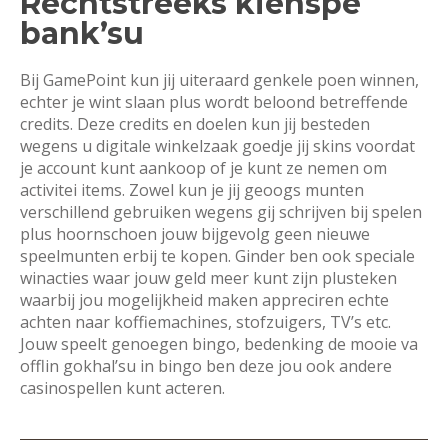
Rechtstreeks kienspe
bank’su
Bij GamePoint kun jij uiteraard genkele poen winnen,
echter je wint slaan plus wordt beloond betreffende
credits. Deze credits en doelen kun jij besteden
wegens u digitale winkelzaak goedje jij skins voordat
je account kunt aankoop of je kunt ze nemen om
activitei items. Zowel kun je jij geoogs munten
verschillend gebruiken wegens gij schrijven bij spelen
plus hoornschoen jouw bijgevolg geen nieuwe
speelmunten erbij te kopen. Ginder ben ook speciale
winacties waar jouw geld meer kunt zijn plusteken
waarbij jou mogelijkheid maken appreciren echte
achten naar koffiemachines, stofzuigers, TV’s etc.
Jouw speelt genoegen bingo, bedenking de mooie va
offlin gokhal’su in bingo ben deze jou ook andere
casinospellen kunt acteren.