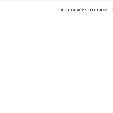
ICE HOCKEY SLOT GAME