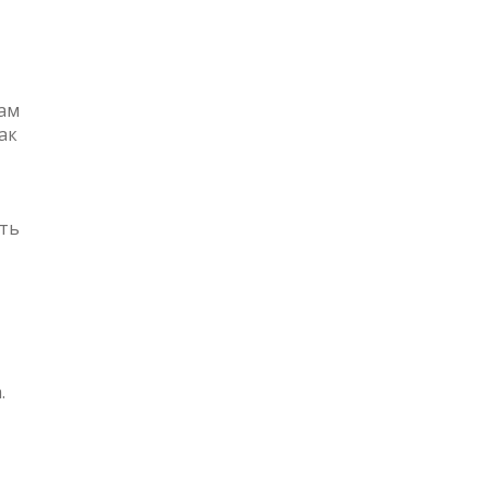
вам
ак
ать
.