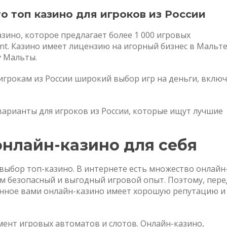
это топ казино для игроков из России
азино, которое предлагает более 1 000 игровых
Ent. Казино имеет лицензию на игорный бизнес в Мальте
у Мальты.
 игрокам из России широкий выбор игр на деньги, включ
 варианты для игроков из России, которые ищут лучшие
онлайн-казино для себя
выбор топ-казино. В интернете есть множество онлайн
вам безопасный и выгодный игровой опыт. Поэтому, пере
ранное вами онлайн-казино имеет хорошую репутацию и
ент игровых автоматов и слотов. Онлайн-казино,