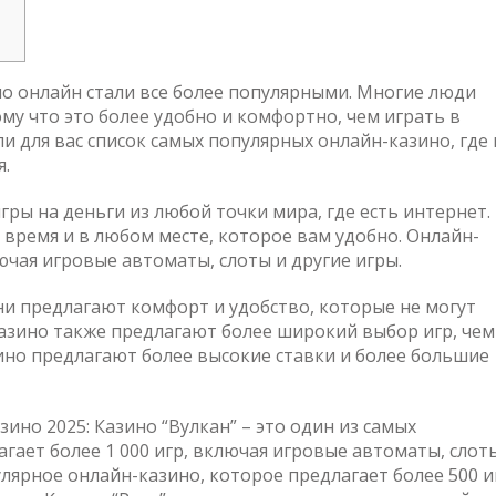
но онлайн стали все более популярными. Многие люди
му что это более удобно и комфортно, чем играть в
и для вас список самых популярных онлайн-казино, где
.
гры на деньги из любой точки мира, где есть интернет.
 время и в любом месте, которое вам удобно. Онлайн-
чая игровые автоматы, слоты и другие игры.
ни предлагают комфорт и удобство, которые не могут
азино также предлагают более широкий выбор игр, чем
ино предлагают более высокие ставки и более большие
ино 2025: Казино “Вулкан” – это один из самых
гает более 1 000 игр, включая игровые автоматы, слот
улярное онлайн-казино, которое предлагает более 500 и