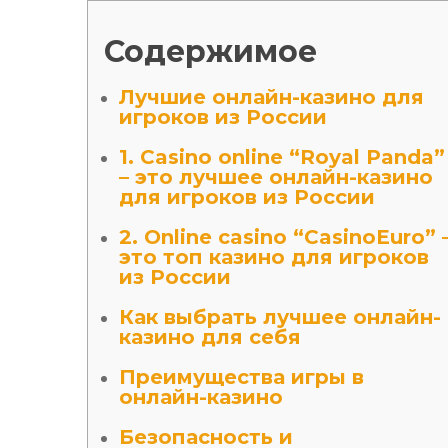
Содержимое
Лучшие онлайн-казино для
игроков из России
1. Casino online “Royal Panda”
– это лучшее онлайн-казино
для игроков из России
2. Online casino “CasinoEuro” 
это топ казино для игроков
из России
Как выбрать лучшее онлайн-
казино для себя
Преимущества игры в
онлайн-казино
Безопасность и