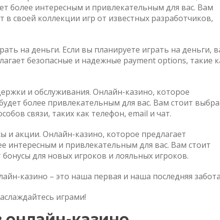
ет более интересным и привлекательным для вас. Вам
т в своей коллекции игр от известных разработчиков,
ать на деньги. Если вы планируете играть на деньги, 
агает безопасные и надежные payment options, такие к
ержки и обслуживания. Онлайн-казино, которое
 будет более привлекательным для вас. Вам стоит выбр
обов связи, таких как телефон, email и чат.
ы и акции. Онлайн-казино, которое предлагает
ее интересным и привлекательным для вас. Вам стоит
 бонусы для новых игроков и лояльных игроков.
айн-казино – это наша первая и наша последняя забота
наслаждайтесь играми!
 онлайн-казино