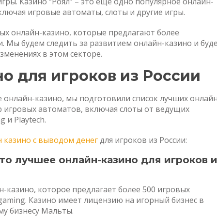
гры. Казино “Роял” – это еще одно популярное онлайн-
включая игровые автоматы, слоты и другие игры.
вых онлайн-казино, которые предлагают более
. Мы будем следить за развитием онлайн-казино и буд
зменениях в этом секторе.
о для игроков из России
е онлайн-казино, мы подготовили список лучших онлайн
 игровых автоматов, включая слоты от ведущих
 и Playtech.
 казино с выводом денег
для игроков из России:
– это лучшее онлайн-казино для игроков 
йн-казино, которое предлагает более 500 игровых
gaming. Казино имеет лицензию на игорный бизнес в
му бизнесу Мальты.