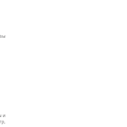
 вы
ы и
гр,