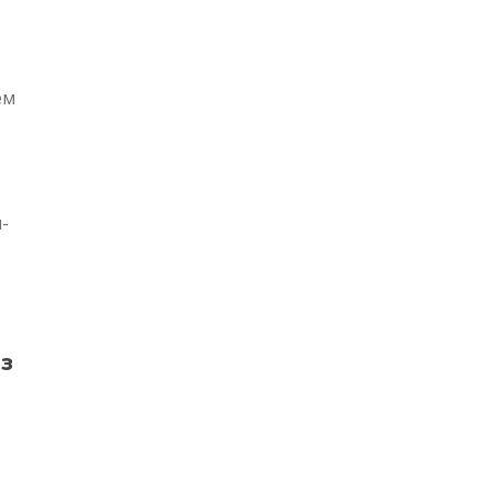
ем
-
из