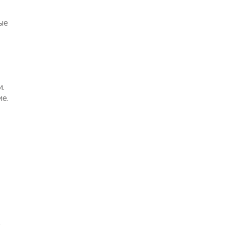
ые
и.
е.