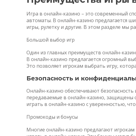
Игра в онлайн-казино – это современный спо
автоматы. В онлайн-казино предлагается ши
игры, рулетку и другие. В этом разделе мы 
Большой выбор игр
Один из главных преимуществ онлайн-казино
В онлайн-казино предлагается огромный выбо
Это позволяет игрокам выбрать игру, котора
Безопасность и конфиденциаль
Онлайн-казино обеспечивают безопасность 
передаваемые в онлайн-казино, защищены от
играть в онлайн-казино с уверенностью, чт
Промокоды и бонусы
Многие онлайн-казино предлагают игрокам 