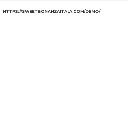
HTTPS://SWEETBONANZAITALY.COM/DEMO/