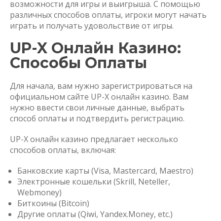
возможности для игры и выигрыша. С помощью
различных способов оплаты, игроки могут начать
играть и получать удовольствие от игры.
UP-X Онлайн Казино:
Способы Оплаты
Для начала, вам нужно зарегистрироваться на
официальном сайте UP-X онлайн казино. Вам
нужно ввести свои личные данные, выбрать
способ оплаты и подтвердить регистрацию.
UP-X онлайн казино предлагает несколько
способов оплаты, включая:
Банковские карты (Visa, Mastercard, Maestro)
Электронные кошельки (Skrill, Neteller,
Webmoney)
Биткоины (Bitcoin)
Другие оплаты (Qiwi, Yandex.Money, etc.)