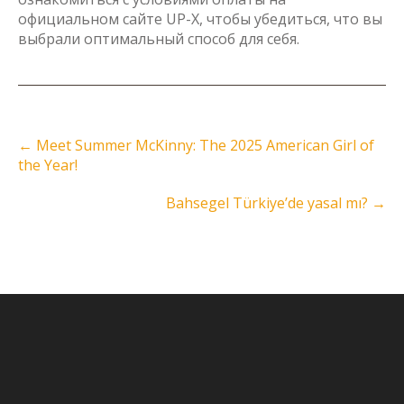
официальном сайте UP-X, чтобы убедиться, что вы
выбрали оптимальный способ для себя.
Post
←
Meet Summer McKinny: The 2025 American Girl of
navigation
the Year!
Bahsegel Türkiye’de yasal mı?
→
Instagram Feed