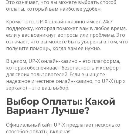
Это означает, что вы можете выбрать способ
оплаты, который вам наиболее удобен.
Кроме того, UP-X онлайн-казино имеет 24/7
поддержку, которая поможет вам в любое время,
если у вас возникнут вопросы или проблемы. Это
означает, что вы можете быть уверены в том, что
получите помощь, когда вам ее нужно.
В целом, UP-X онлайн-казино – это платформа,
которая обеспечивает безопасность и комфорт
для своих пользователей. Если вы ищете
надежное и честное онлайн-казино, то UP-X (up x
зеркало) – это ваш выбор.
Выбор Оплаты: Какой
Вариант Лучше?
Официальный сайт UP-X предлагает несколько
способов оплаты, включая: