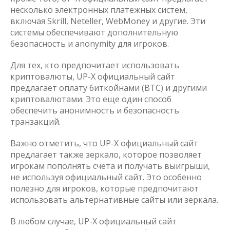
несколько электронных платежных систем,
включая Skrill, Neteller, WebMoney и другие. Эти
системы обеспечивают дополнительную
безопасность и anonymity для игроков.
Для тех, кто предпочитает использовать
криптовалюты, UP-X официальный сайт
предлагает оплату биткойнами (BTC) и другими
криптовалютами. Это еще один способ
обеспечить анонимность и безопасность
транзакций.
Важно отметить, что UP-X официальный сайт
предлагает также зеркало, которое позволяет
игрокам пополнять счета и получать выигрыши,
не используя официальный сайт. Это особенно
полезно для игроков, которые предпочитают
использовать альтернативные сайты или зеркала.
В любом случае, UP-X официальный сайт