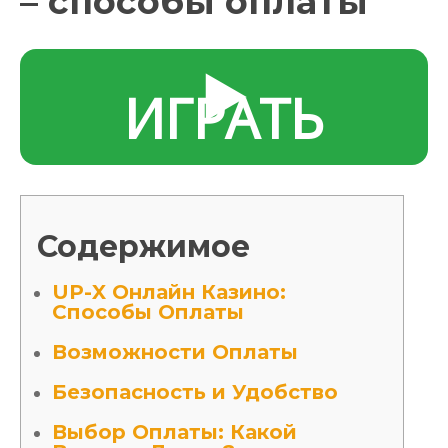
– способы оплаты
▶️
ИГРАТЬ
Содержимое
UP-X Онлайн Казино:
Способы Оплаты
Возможности Оплаты
Безопасность и Удобство
Выбор Оплаты: Какой