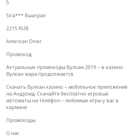
5
Sira*** Выиграл
2215 RUB
American Diner
Промокод
Актуальные промокоды Вулкан 2019 – в казино
Вулкан жара продолжается.
Скачать Вулкан казино – мобильное приложение
на Андроид. Скачайте бесплатно игровые
автоматы на телефон – любимые игры у вас в
кармане
Промокоды
О нас