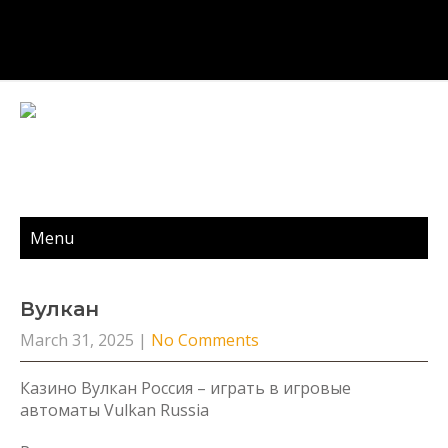
Menu
Вулкан
March 31, 2025
|
No Comments
Казино Вулкан Россия – играть в игровые
автоматы Vulkan Russia