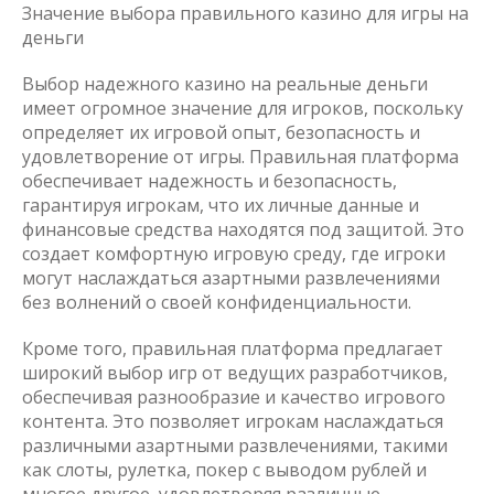
Значение выбора правильного казино для игры на
деньги
Выбор надежного казино на реальные деньги
имеет огромное значение для игроков, поскольку
определяет их игровой опыт, безопасность и
удовлетворение от игры. Правильная платформа
обеспечивает надежность и безопасность,
гарантируя игрокам, что их личные данные и
финансовые средства находятся под защитой. Это
создает комфортную игровую среду, где игроки
могут наслаждаться азартными развлечениями
без волнений о своей конфиденциальности.
Кроме того, правильная платформа предлагает
широкий выбор игр от ведущих разработчиков,
обеспечивая разнообразие и качество игрового
контента. Это позволяет игрокам наслаждаться
различными азартными развлечениями, такими
как слоты, рулетка, покер с выводом рублей и