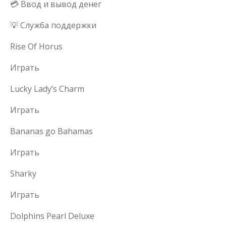
💳 Ввод и вывод денег
💡 Служба поддержки
Rise Of Horus
Играть
Lucky Lady’s Charm
Играть
Bananas go Bahamas
Играть
Sharky
Играть
Dolphins Pearl Deluxe