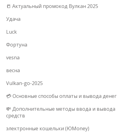
📒 Актуальный промокод Вулкан 2025
Удача
Luck
Фортуна
vesna
весна
Vulkan-go-2025
💳 Основные способы оплаты и вывода денег
💸 Дополнительные методы ввода и вывода
средств
электронные кошельки (ЮMoney)