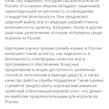
качества, надежности и удобства для игроков из
России. Эти казино обычно обладают лицензией,
гарантирующей их законность и соблюдение
стандартов безопасности. Они предлагают
широкий выбор игр от ведущих разработчиков,
включая слоты, рулетку, блэкджек, покер и другие
азартные развлечения, которые популярны среди
игроков из России.
Критерии оценки лучших онлайн казино в России
включают такие аспекты, как надежность и
безопасность платформы, качество игр и
программного обеспечения, бонусные
предложения и акции, доступность различных
способов пополнения и вывода средств, а также
качество работы службы поддержки. Такие казино
стремятся предоставить игрокам максимально
приятный и безопасный игровой опыт, что делает
их наиболее привлекательными для игроков из
России.