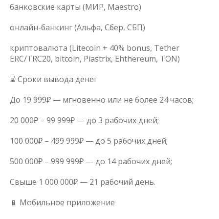
банковские карты (МИР, Maestro)
онлайн-банкинг (Альфа, Сбер, СБП)
криптовалюта (Litecoin + 40% bonus, Tether
ERC/TRC20, bitcoin, Piastrix, Ehthereum, TON)
⌛ Сроки вывода денег
До 19 999₽ — мгновенно или не более 24 часов;
20 000₽ – 99 999₽ — до 3 рабочих дней;
100 000₽ – 499 999₽ — до 5 рабочих дней;
500 000₽ – 999 999₽ — до 14 рабочих дней;
Свыше 1 000 000₽ — 21 рабочий день.
📱 Мобильное приложение