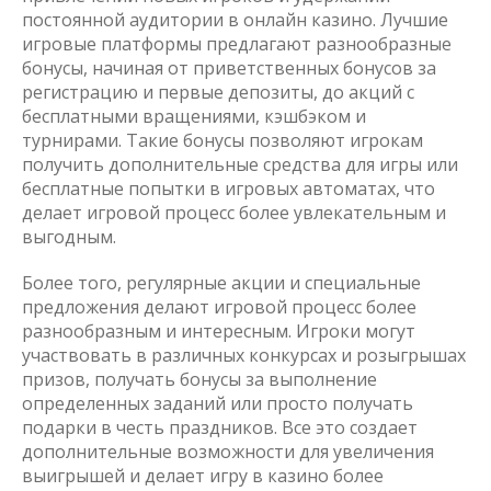
постоянной аудитории в онлайн казино. Лучшие
игровые платформы предлагают разнообразные
бонусы, начиная от приветственных бонусов за
регистрацию и первые депозиты, до акций с
бесплатными вращениями, кэшбэком и
турнирами. Такие бонусы позволяют игрокам
получить дополнительные средства для игры или
бесплатные попытки в игровых автоматах, что
делает игровой процесс более увлекательным и
выгодным.
Более того, регулярные акции и специальные
предложения делают игровой процесс более
разнообразным и интересным. Игроки могут
участвовать в различных конкурсах и розыгрышах
призов, получать бонусы за выполнение
определенных заданий или просто получать
подарки в честь праздников. Все это создает
дополнительные возможности для увеличения
выигрышей и делает игру в казино более