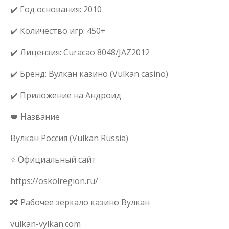
✔️ Год основания: 2010
✔️ Количество игр: 450+
✔️ Лицензия: Curacao 8048/JAZ2012
✔️ Бренд: Вулкан казино (Vulkan casino)
✔️ Приложение на Андроид
👑 Название
Вулкан Россия (Vulkan Russia)
⭐ Официальный сайт
https://oskolregion.ru/
🔀 Рабочее зеркало казино Вулкан
vulkan-vylkan.com